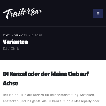
START
VARIANTEN
DJ / CLUB
Varianten
DJ / Club
DJ Kanzel oder der kleine Club auf
Achse
Der kleine Club auf Rädern für Ihre Veranstaltung. Abstellen,
anstecken und los gehts. Als DJ Kanzel für die Messeparty oder